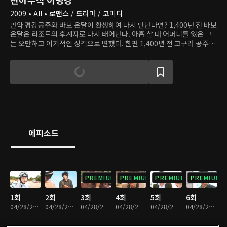
2009 • All • 로맨스 / 드라마 / 코미디
만약 평강공주와 바보 온달이 환생하여 다시 만난다면? 1,400년 전 바보
온달은 리조트의 후계자로 다시 태어난다. 아홉 살 때 어머니를 잃은 그
는 오만하고 이기적인 성격으로 변했다. 한편 1,400년 전 고구려 공주였
던 평강은 지금은 소녀 가장이다. 아버지가 세상을 떠난 후 집안 형편이
어려워지자, 그는 낮에는 골프 리조트에서 일하고 밤에는 닭백숙을 요리
하며 가족의 생계를 책임진다. 전혀 다른 삶을 살고 있는 평강과 온달은
운명적으로 다시 만나 그들의 사랑을 이어간다.
에피소드
PREMIUM
PREMIUM
PREMIUM
PREMIUM
1회
2회
3회
4회
5회
6회
04/28/2023 • 1시간 9분
04/28/2023 • 1시간 9분
04/28/2023 • 1시간 10분
04/28/2023 • 1시간 9분
04/28/2023 • 1시간 11분
04/28/2023 • 1시간 9분