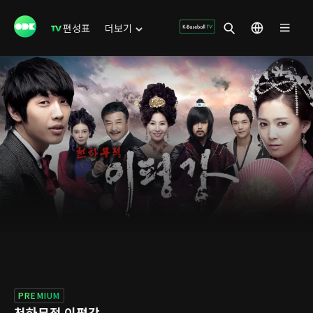
편성표
더보기
PREMIUM
천하무적 이평강