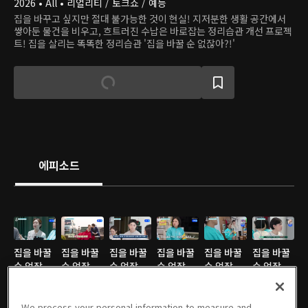
2026 • All • 리얼리티 / 토크쇼 / 예능
집을 바꾸고 싶지만 절대 불가능한 것이 현실! 지저분한 생활 공간에서
쌓아둔 물건을 비우고, 흐트러진 수납은 바로잡는 정리습관 개선 프로젝
트! 집을 살리는 똑똑한 정리습관 '집을 바꿀 순 없잖아?!'
에피소드
집을 바꿀
집을 바꿀
집을 바꿀
집을 바꿀
집을 바꿀
집을 바꿀
순 없잖
순 없잖
순 없잖
순 없잖
순 없잖
순 없잖
아?! : 08
아?! : 07
아?! : 06
아?! : 05
아?! : 04
아?! : 03
회
05/08/2026 • 46분
회
05/01/2026 • 46분
회
04/24/2026 • 46분
회
04/17/2026 • 46분
회
04/10/2026 • 46분
회
04/03/2026 • 46분
We process your personal information to measure and