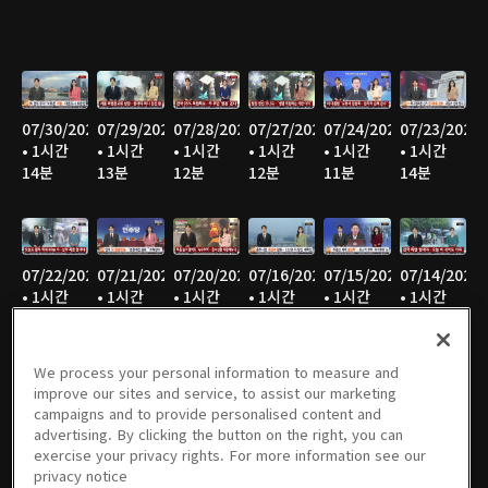
07/30/2026
07/29/2026
07/28/2026
07/27/2026
07/24/2026
07/23/2026
• 1시간
• 1시간
• 1시간
• 1시간
• 1시간
• 1시간
14분
13분
12분
12분
11분
14분
07/22/2026
07/21/2026
07/20/2026
07/16/2026
07/15/2026
07/14/2026
• 1시간
• 1시간
• 1시간
• 1시간
• 1시간
• 1시간
11분
12분
12분
13분
12분
12분
We process your personal information to measure and
improve our sites and service, to assist our marketing
campaigns and to provide personalised content and
07/13/2026
07/10/2026
07/09/2026
07/08/2026
07/07/2026
07/06/2026
advertising. By clicking the button on the right, you can
• 1시간
• 1시간
• 1시간
• 1시간
• 1시간
• 1시간
exercise your privacy rights. For more information see our
10분
12분
12분
12분
13분
11분
privacy notice