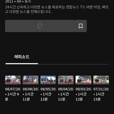
2011 • All • 뉴스
24시간 신속하고 다양한 뉴스를 제공하는 연합뉴스 TV. 바쁜 아침, 빠르
고 다양한 뉴스를 전해드립니다.
에피소드
08/07/2026
08/06/2026
08/05/2026
08/04/2026
08/03/2026
07/31/2026
• 1시간 9
• 1시간
• 1시간
• 1시간
• 1시간
• 1시간
분
11분
12분
11분
12분
13분