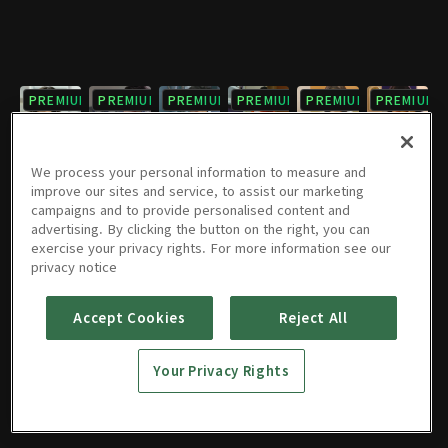
PREMIUM
PREMIUM
PREMIUM
PREMIUM
PREMIUM
PREMIUM
7회
8회
9회
10회
11회
12회
03/03/2023 • 57분
03/03/2023 • 58분
03/03/2023 • 1시간 4분
03/03/2023 • 58분
03/03/2023 • 56분
03/03/2023 • 56분
We process your personal information to measure and
improve our sites and service, to assist our marketing
campaigns and to provide personalised content and
PREMIUM
PREMIUM
PREMIUM
PREMIUM
PREMIUM
PREMIUM
advertising. By clicking the button on the right, you can
exercise your privacy rights. For more information see our
13회
14회
15회
16회
17회
18회
privacy notice
03/03/2023 • 58분
03/03/2023 • 55분
03/03/2023 • 57분
03/03/2023 • 56분
03/03/2023 • 57분
03/03/2023 • 55분
Accept Cookies
Reject All
PREMIUM
PREMIUM
19회
20회
Your Privacy Rights
03/03/2023 • 56분
03/03/2023 • 57분