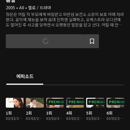
2005 • All • 멜로 / 드라마
정은은 어릴 적 부모에게 버림받고 외딴섬 보건소 소장의 보호 아래 자라
왔다. 음악에 재능을 보여 음대 진학엔 실패하고, 오케스트라 오디션에
도 떨어진 후 사고를 당하면서 오랫동안 말문을 닫고 산다. 어릴 때 만났
던 멋진 의사 선생님에 향한 애틋한 사랑을 키워왔다. 그 선생님, 은호는
봉사활동 당시 만났던 음악을 좋아하는 소녀를 기억해 내고, 그 아이를
다시 만나 사랑에 빠진다. 평생을 함께 하려고 결심했던 그때, 사고를 당
해 식물인간이 되었고, 깨어났을 땐 기억을 잃었다. 은호의 이복동생 은
섭은 은호를 오랫동안 라이벌로 생각해 왔지만, 막상 형이 사고를 당하니
혼란스럽다. 그러던 어느 날, 은호가 오지 않는다며 그를 찾아다니는 정
은을 만났고, 형의 여자인 그에게 빠져든다.
에피소드
PREMIUM
PREMIUM
PREMIUM
PREMIUM
1회
2회
3회
4회
5회
6회
03/03/2023 • 1시간
03/03/2023 • 59분
03/03/2023 • 58분
03/03/2023 • 1시간 1분
03/03/2023 • 59분
03/03/2023 • 1시간