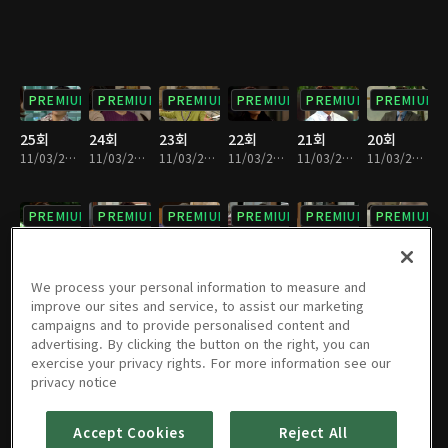
PREMIUM
PREMIUM
PREMIUM
PREMIUM
PREMIUM
PREMIUM
25회
24회
23회
22회
21회
20회
11/03/2023 • 52분
11/03/2023 • 53분
11/03/2023 • 52분
11/03/2023 • 52분
11/03/2023 • 52분
11/03/2023 • 52분
PREMIUM
PREMIUM
PREMIUM
PREMIUM
PREMIUM
PREMIUM
19회
18회
17회
16회
15회
14회
11/03/2023 • 52분
11/03/2023 • 52분
11/03/2023 • 51분
11/03/2023 • 52분
11/03/2023 • 51분
11/03/2023 • 51분
We process your personal information to measure and
improve our sites and service, to assist our marketing
campaigns and to provide personalised content and
PREMIUM
PREMIUM
PREMIUM
PREMIUM
PREMIUM
PREMIUM
advertising. By clicking the button on the right, you can
exercise your privacy rights. For more information see our
13회
12회
11회
10회
9회
8회
privacy notice
11/03/2023 • 52분
11/03/2023 • 52분
11/03/2023 • 52분
11/03/2023 • 51분
11/03/2023 • 52분
11/03/2023 • 51분
Accept Cookies
Reject All
PREMIUM
PREMIUM
PREMIUM
PREMIUM
PREMIUM