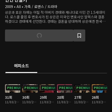
2009 • All • 가족 / 로맨스 / 드라마
상은과 효은 자매는 어릴 적 아버지 경태와 캐나다로 이민 간 1.5세대이
다. 로스쿨 졸업 후 변호사가 된 상은은 미국인 변호사인 알렉스와 결혼
하겠다고 경태에게 선언한다. 경태는 결혼을 반대하며 상은에겐 한국에
약혼자가 있고, 그 남자와 먼저 만나야 한다고 말한다. 상은은 한국에 도
착해 '그 약혼자' 여준을 공항에서 만난다. 사랑과 결혼엔 관심 없는 일중
독자 여준은 가족들의 결혼 압박에 못 이겨 상은과 만나보기로 한다. 함
께 시간을 보내며 두 사람은 서로에 대한 감정이 달라짐을 느낀다.
에피소드
PREMIUM
PREMIUM
PREMIUM
PREMIUM
PREMIUM
PREMIUM
31회
30회
29회
28회
27회
26회
11/03/2023 • 52분
11/03/2023 • 52분
11/03/2023 • 52분
11/03/2023 • 52분
11/03/2023 • 52분
11/03/2023 • 52분