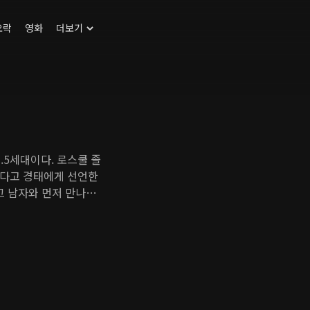
오락
영화
더보기
.5세대이다. 로스쿨 졸
겠다고 경태에게 선언한
그 남자와 먼저 만나야
에서 만난다. 사랑과 결
겨 상은과 만나보기로 한
을 느낀다.