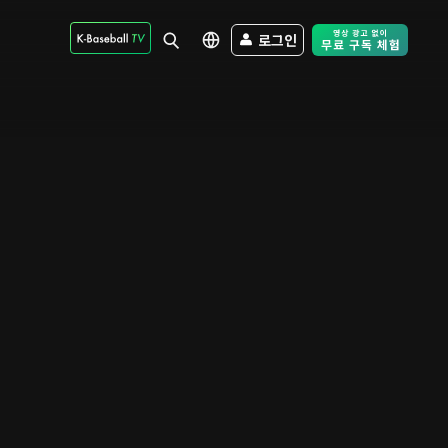
로그인
Free Trial - Sk