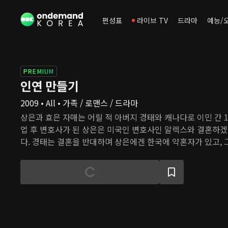
편성표
라이브 TV
드라마
예능/
PREMIUM
인연 만들기
2009 • All • 가족 / 로맨스 / 드라마
상은과 효은 자매는 어릴 적 아버지 경태와 캐나다로 이민 간 1
업 후 변호사가 된 상은은 미국인 변호사인 알렉스와 결혼하
다. 경태는 결혼을 반대하며 상은에겐 한국에 약혼자가 있고, 
한다고 말한다. 상은은 한국에 도착해 '그 약혼자' 여준을 공항
혼엔 관심 없는 일중독자 여준은 가족들의 결혼 압박에 못 이
다. 함께 시간을 보내며 두 사람은 서로에 대한 감정이 달라짐