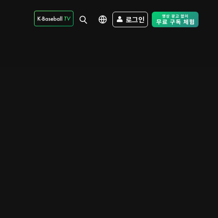
로그인
Free Trial - Sk