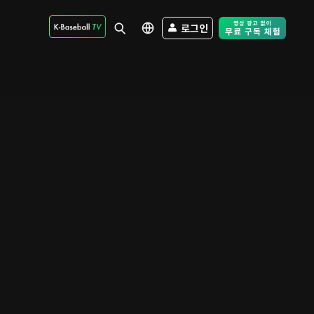
로그인
Free Trial - Sk