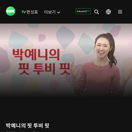
편성표
더보기
박예니의 핏 투비 핏