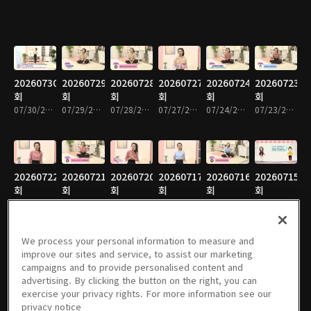
20260730
20260729
20260728
20260727
20260724
20260723
회
회
회
회
회
회
07/30/2026 • 9분
07/29/2026 • 10분
07/28/2026 • 9분
07/27/2026 • 10분
07/24/2026 • 10분
07/23/2026 • 9분
20260722
20260721
20260720
20260717
20260716
20260715
회
회
회
회
회
회
07/22/2026 • 9분
07/21/2026 • 9분
07/20/2026 • 9분
07/17/2026 • 9분
07/16/2026 • 10분
07/15/2026 • 10분
We process your personal information to measure and
improve our sites and service, to assist our marketing
campaigns and to provide personalised content and
20260714
20260713
20260710
20260709
20260708
20260707
advertising. By clicking the button on the right, you can
회
회
회
회
회
회
exercise your privacy rights. For more information see our
07/14/2026 • 10분
07/13/2026 • 10분
07/10/2026 • 10분
07/09/2026 • 10분
07/08/2026 • 11분
07/07/2026 • 10분
privacy notice