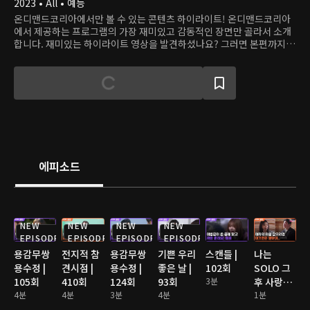
2023 • All • 예능
온디맨드코리아에서만 볼 수 있는 콘텐츠 하이라이트! 온디맨드코리아
에서 제공하는 프로그램의 가장 재미있고 감동적인 장면만 골라서 소개
합니다. 재미있는 하이라이트 영상을 발견하셨나요? 그러면 본편까지
쭉 달려보세요!
에피소드
NEW
NEW
NEW
NEW
EPISODE
EPISODE
EPISODE
EPISODE
용감무쌍
전지적 참
용감무쌍
기쁜 우리
스캔들 |
나는
용수정 |
견시점 |
용수정 |
좋은 날 |
102회
SOLO 그
105회
410회
124회
93회
3분
후 사랑은
4분
4분
3분
4분
계속된다
1분
2 | 176회