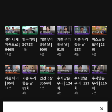
걸어서 세
한국기행 |
기쁜 우리
기쁜 우리
기쁜 우리
미스트롯
계속으로 |
5678회
좋은 날 |
좋은 날 |
좋은 날 |
포유 | 13
946회
1분
90회
91회
92회
회
11분
4분
4분
4분
4분
히든 아이
기쁜 우리
인간극장 |
수지맞은
수지맞은
수지맞은
| 96회
좋은 날 |
3564회
우리 | 124
우리 | 123
우리 | 116
11분
89회
5분
회
회
회
4분
4분
3분
2분