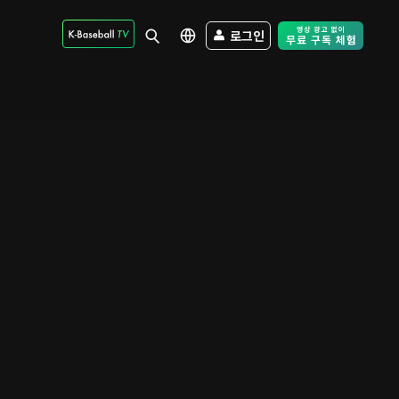
로그인
Free Trial - Sk