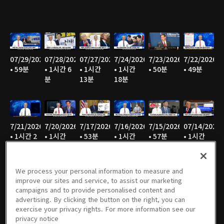
07/29/2026
07/28/2026
07/27/2026
7/24/2026
7/23/2026
7/22/2026
• 59분
• 1시간 6
• 1시간
• 1시간
• 50분
• 49분
분
13분
18분
7/21/2026
7/20/2026
7/17/2026
7/16/2026
7/15/2026
07/14/2026
• 1시간 2
• 1시간
• 53분
• 1시간
• 57분
• 1시간
분
19분
11분
We process your personal information to measure and
improve our sites and service, to assist our marketing
campaigns and to provide personalised content and
07/13/2026
07/10/2026
07/09/2026
07/08/2026
07/07/2026
07/06/2026
advertising. By clicking the button on the right, you can
• 53분
• 1시간 5
• 50분
• 55분
• 56분
• 54분
exercise your privacy rights. For more information see our
분
privacy notice