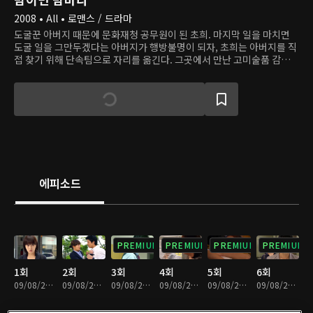
2008 • All • 로맨스 / 드라마
도굴꾼 아버지 때문에 문화재청 공무원이 된 초희. 마지막 일을 마치면
도굴 일을 그만두겠다는 아버지가 행방불명이 되자, 초희는 아버지를 직
접 찾기 위해 단속팀으로 자리를 옮긴다. 그곳에서 만난 고미술품 감정
전문가 범상은 뛰어난 실력, 출중한 외모, 겸손한 태도까지 갖춘, 완벽해
보이는 사람. 하지만 초희는 범상이 남들에게 숨기고 싶은 본모습을 알아
보고, 두 사람은 만날 때마다 다툰다. 아니, 다투는 게 맞을까? 사랑에 빠
진 게 아닐까?
에피소드
PREMIUM
PREMIUM
PREMIUM
PREMIUM
1회
2회
3회
4회
5회
6회
09/08/2023 • 1시간 12분
09/08/2023 • 1시간 10분
09/08/2023 • 1시간 9분
09/08/2023 • 1시간 11분
09/08/2023 • 1시간 4분
09/08/2023 • 59분