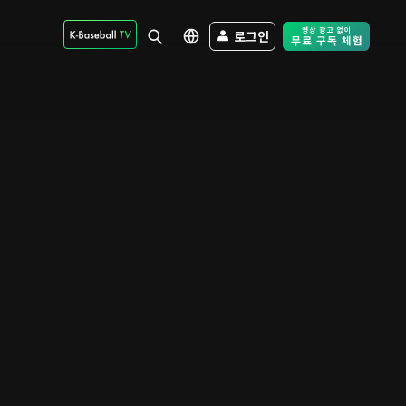
로그인
Free Trial - Sk