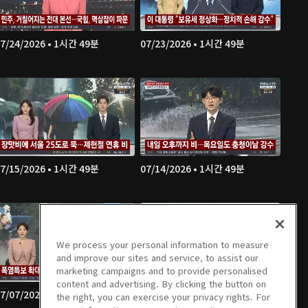
7/24/2026 • 1시간 49분
07/23/2026 • 1시간 49분
7/15/2026 • 1시간 49분
07/14/2026 • 1시간 49분
We process your personal information to measure
and improve our sites and service, to assist our
marketing campaigns and to provide personalised
content and advertising. By clicking the button on
7/07/2026 • 1시간 48분
07/06/2026 • 1시간 52분
the right, you can exercise your privacy rights. For