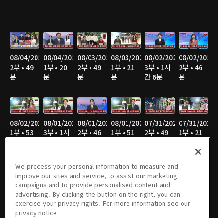
08/04/2026
08/04/2026
08/03/2026
08/03/2026
08/02/2026
08/02/2026
2부 • 49
1부 • 20
2부 • 49
1부 • 21
3부 • 1시
2부 • 46
분
분
분
분
간 6분
분
08/02/2026
08/01/2026
08/01/2026
08/01/2026
07/31/2026
07/31/2026
1부 • 53
3부 • 1시
2부 • 46
1부 • 51
2부 • 49
1부 • 21
분
간 4분
분
분
분
분
We process your personal information to measure and
improve our sites and service, to assist our marketing
campaigns and to provide personalised content and
07/30/2026
07/30/2026
07/29/2026
07/29/2026
07/28/2026
07/28/2026
advertising. By clicking the button on the right, you can
2부 • 49
1부 • 21
2부 • 49
1부 • 21
2부 • 50
1부 • 21
exercise your privacy rights. For more information see our
분
분
분
분
분
분
privacy notice