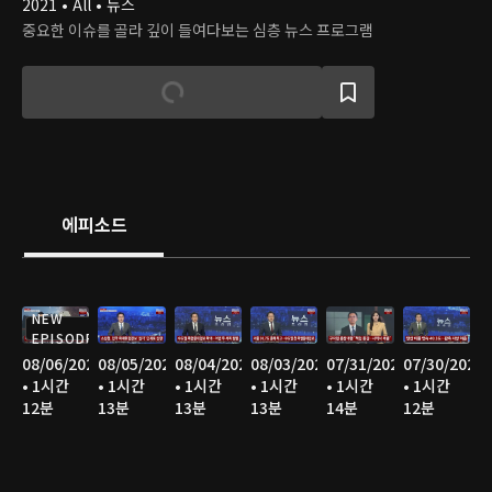
2021 • All • 뉴스
중요한 이슈를 골라 깊이 들여다보는 심층 뉴스 프로그램
에피소드
NEW
EPISODE
08/06/2026
08/05/2026
08/04/2026
08/03/2026
07/31/2026
07/30/2026
• 1시간
• 1시간
• 1시간
• 1시간
• 1시간
• 1시간
12분
13분
13분
13분
14분
12분