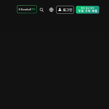
로그인
Free Trial - Sk