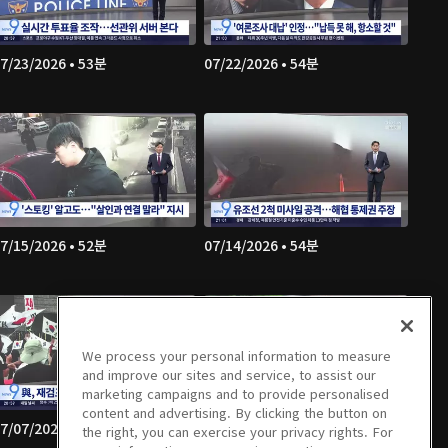
7/23/2026 • 53분
07/22/2026 • 54분
7/15/2026 • 52분
07/14/2026 • 54분
We process your personal information to measure
and improve our sites and service, to assist our
marketing campaigns and to provide personalised
content and advertising. By clicking the button on
7/07/2026 • 53분
07/06/2026 • 56분
the right, you can exercise your privacy rights. For