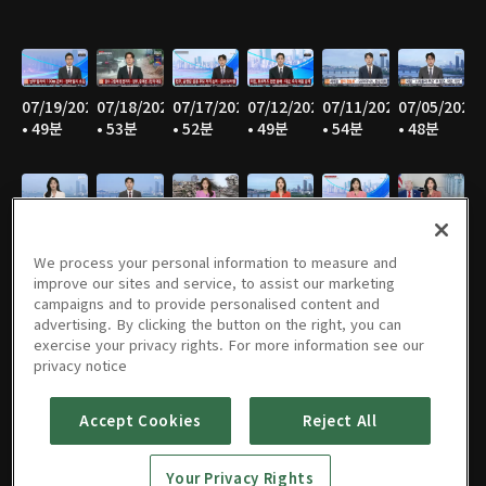
07/19/2026
07/18/2026
07/17/2026
07/12/2026
07/11/2026
07/05/2026
• 49분
• 53분
• 52분
• 49분
• 54분
• 48분
07/04/2026
06/28/2026
06/27/2026
06/21/2026
06/20/2026
06/14/2026
• 55분
• 45분
• 53분
• 47분
• 53분
• 46분
We process your personal information to measure and
improve our sites and service, to assist our marketing
campaigns and to provide personalised content and
advertising. By clicking the button on the right, you can
exercise your privacy rights. For more information see our
06/13/2026
06/07/2026
06/06/2026
05/31/2026
05/30/2026
05/25/2026
privacy notice
• 55분
• 47분
• 55분
• 46분
• 54분
• 52분
Accept Cookies
Reject All
Your Privacy Rights
05/24/2026
05/23/2026
05/17/2026
05/16/2026
05/10/2026
05/09/2026