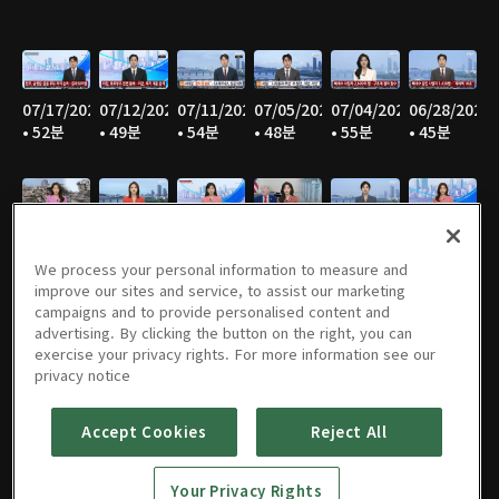
07/17/2026
07/12/2026
07/11/2026
07/05/2026
07/04/2026
06/28/2026
• 52분
• 49분
• 54분
• 48분
• 55분
• 45분
06/27/2026
06/21/2026
06/20/2026
06/14/2026
06/13/2026
06/07/2026
• 53분
• 47분
• 53분
• 46분
• 55분
• 47분
We process your personal information to measure and
improve our sites and service, to assist our marketing
campaigns and to provide personalised content and
advertising. By clicking the button on the right, you can
exercise your privacy rights. For more information see our
06/06/2026
05/31/2026
05/30/2026
05/25/2026
05/24/2026
05/23/2026
privacy notice
• 55분
• 46분
• 54분
• 52분
• 57분
• 53분
Accept Cookies
Reject All
Your Privacy Rights
05/17/2026
05/16/2026
05/10/2026
05/09/2026
05/05/2026
05/03/2026