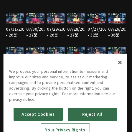
07/31/2026
07/30/2026
07/29/2026
07/28/2026
07/27/2026
07/26/2026
• 26분
• 27분
• 26분
• 27분
• 32분
• 36분
07/25/2026
07/24/2026
07/23/2026
07/22/2026
07/21/2026
07/20/2026
• 26분
• 26분
• 27분
• 26분
• 27분
• 32분
We process your personal information to measure and
improve our sites and service, to assist our marketing
campaigns and to provide personalised content and
advertising. By clicking the button on the right, you can
exercise your privacy rights. For more information see our
07/19/2026
07/18/2026
07/17/2026
07/16/2026
07/15/2026
07/14/2026
privacy notice
• 37분
• 29분
• 27분
• 26분
• 27분
• 27분
Accept Cookies
Reject All
Your Privacy Rights
07/13/2026
07/12/2026
07/11/2026
07/10/2026
07/09/2026
07/08/2026