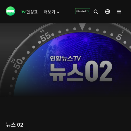
편성표
더보기
뉴스 02