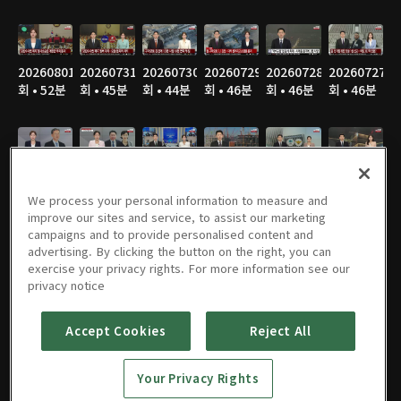
20260801
20260731
20260730
20260729
20260728
20260727
회 • 52분
회 • 45분
회 • 44분
회 • 46분
회 • 46분
회 • 46분
20260726
20260725
20260724
20260723
20260722
20260721
회 • 53분
회 • 53분
회 • 47분
회 • 47분
회 • 46분
회 • 45분
We process your personal information to measure and
improve our sites and service, to assist our marketing
campaigns and to provide personalised content and
advertising. By clicking the button on the right, you can
exercise your privacy rights. For more information see our
20260720
20260719
20260718
20260717
20260716
20260715
privacy notice
회 • 46분
회 • 53분
회 • 53분
회 • 51분
회 • 46분
회 • 46분
Accept Cookies
Reject All
Your Privacy Rights
20260714
20260713
20260712
20260711
20260710
20260709
회 • 47분
회 • 45분
회 • 54분
회 • 51분
회 • 46분
회 • 46분