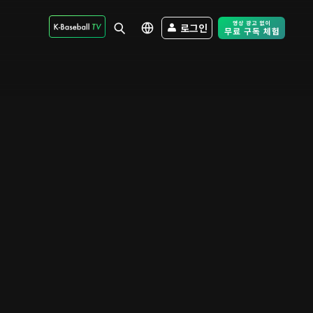
로그인
Free Trial - Sk