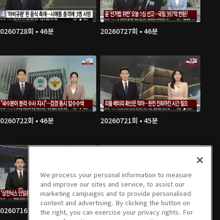
0260728회 • 46분
20260727회 • 46분
0260722회 • 46분
20260721회 • 45분
We process your personal information to measure
and improve our sites and service, to assist our
marketing campaigns and to provide personalised
content and advertising. By clicking the button on
0260716회 • 46분
20260715회 • 46분
the right, you can exercise your privacy rights. For