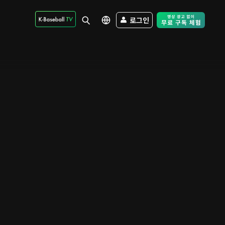
로그인
Free Trial - Sk