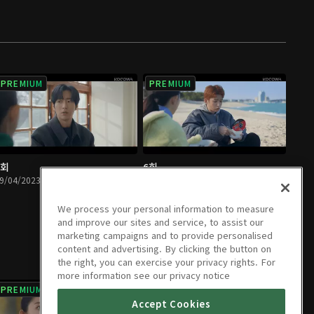
PREMIUM
PREMIUM
5회
6회
9/04/2023 • 1시간 4분
09/05/2023 • 1시간 4분
We process your personal information to measure
and improve our sites and service, to assist our
marketing campaigns and to provide personalised
content and advertising. By clicking the button on
the right, you can exercise your privacy rights. For
more information see our privacy notice
PREMIUM
PREMIUM
Accept Cookies