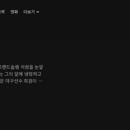
오락
영화
더보기
 그랜드슬램 석권을 눈앞
있는 그의 앞에 냉정하고
은 야구선수 희원이 악
 대중의 관심을 희원의
젝트를 계획하고, 권숙
 싫은 천재 복서의 은퇴
롭지 않은 스포츠계에서