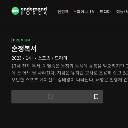
편성표
라이브 TV
드라마
예능/
PREMIUM
순정복서
2023 • 14+ • 스포츠 / 드라마
17세 천재 복서, 이권숙은 등장과 동시에 돌풍을 일으키지만
에 둔 어느 날 사라진다. 지금은 유치원 교사로 조용히 살고 
오만한 스포츠 에이전트 김태영이 나타난다. 태영은 친형제 같
질 도박꾼이 이끄는 승부조작에 연루된 걸 알게 되었다. 그는
스캔들에서 멀어지게 하기 위해 '천재 복서 이권숙 복귀' 프로
에게 도움을 청한다. 태영의 끈질긴 설득 끝에 권숙은 '복싱이
프로젝트'에 참여한다. 승부조작과 범죄 조직의 마수에 자유
권숙은 명예로운 은퇴를 할 수 있을까?