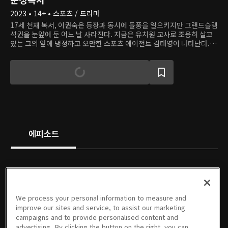
2023 • 14+ • 스포츠 / 드라마
17세 천재 복서, 이권숙은 등장과 동시에 돌풍을 일으키지만 그랜드슬램
석권을 눈앞에 둔 어느 날 사라진다. 지금은 유치원 교사로 조용히 살고
있는 그의 앞에 냉정하고 오만한 스포츠 에이전트 김태영이 나타난다. 태
영은 친형제 같은 야구선수 희원이 악질 도박꾼이 이끄는 승부조작에 연
루된 걸 알게 되었다. 그는 대중의 관심을 희원의 스캔들에서 멀어지게
하기 위해 '천재 복서 이권숙 복귀' 프로젝트를 계획하고, 권숙에게 도움
을 청한다. 태영의 끈질긴 설득 끝에 권숙은 '복싱이 싫은 천재 복서의 은
퇴 프로젝트'에 참여한다. 승부조작과 범죄 조직의 마수에 자유롭지 않
은 스포츠계에서 권숙은 명예로운 은퇴를 할 수 있을까?
에피소드
PREMIUM
PREMIUM
PREMIUM
PREMIUM
We process your personal information to measure and
1회
2회
3회
4회
5회
6회
improve our sites and service, to assist our marketing
08/21/2023 • 1시간 9분
08/22/2023 • 1시간 10분
08/28/2023 • 1시간 6분
08/29/2023 • 1시간 9분
09/04/2023 • 1시간 4분
09/05/2023 • 1시간 4분
campaigns and to provide personalised content and
advertising. By clicking the button on the right, you can