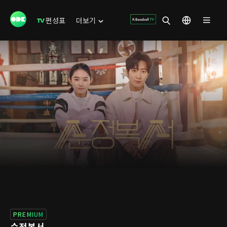
편성표
더보기
PREMIUM
순정복서