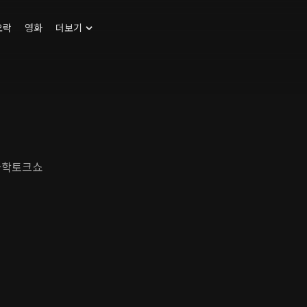
오락
영화
더보기
 과학토크쇼