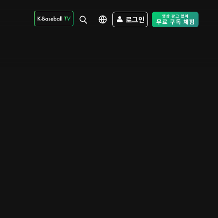
로그인
Free Trial - Sk