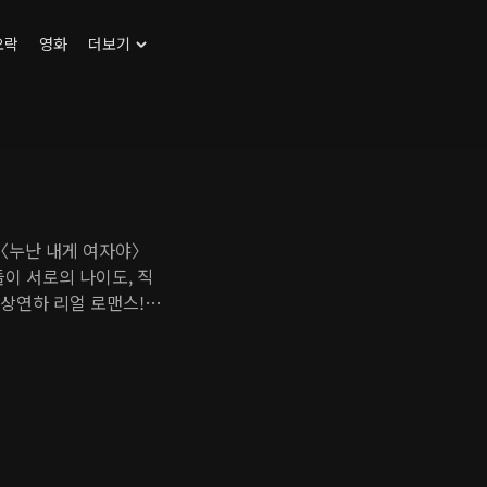
오락
영화
더보기
 〈누난 내게 여자야〉
이 서로의 나이도, 직
연상연하 리얼 로맨스! 서
실의 벽을 넘어 끝까지