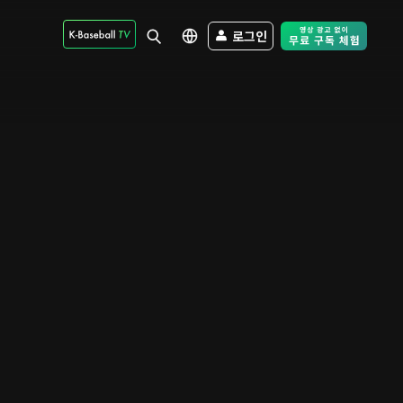
로그인
Free Trial - Sk