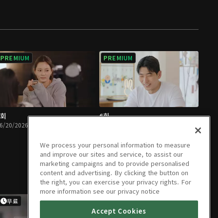
PREMIUM
PREMIUM
5회
6회
6/20/2026 • 1시간 16분
07/01/2026 • 1시간 18분
We process your personal information to measure
and improve our sites and service, to assist our
marketing campaigns and to provide personalised
content and advertising. By clicking the button on
the right, you can exercise your privacy rights. For
more information see our privacy notice
무료
Accept Cookies