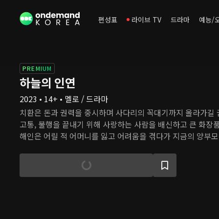
편성표
라이브 TV
드라마
예능/
PREMIUM
하늘의 인연
2023 • 14+ • 멜로 / 드라마
치환은 돈과 권력을 중시하며 사다리의 꼭대기까지 올라가길 꿈
고통, 불행을 끝내기 위해 사랑하는 사람을 배신하고 큰 화장품
해인은 어릴 적 어머니를 잃고 어려움을 겪다가 지금의 양부모
다. 하지만 부모에게 끔찍한 사고가 벌어진 후 해인의 삶도 송
이 겪었던 시련이 친아버지 치환의 선택 때문일 수 있음을 알게
사랑하는 진우는 오랫동안 치환의 딸인 세나의 사랑을 받았다.
에 라이벌인 해인을 인정하면서도 자신의 사랑을 지키기 위해
려 한다.