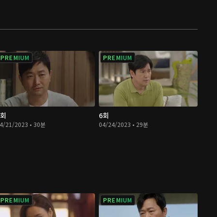
PREMIUM
PREMIUM
5회
6회
4/21/2023 • 30분
04/24/2023 • 29분
PREMIUM
PREMIUM