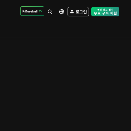
로그인
Free Trial - Sk