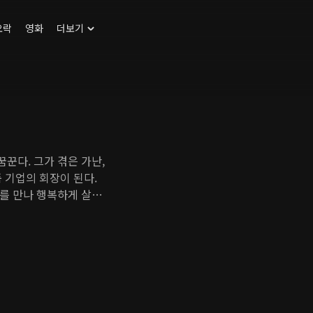
오락
영화
더보기
꾼다. 그가 겪은 가난,
 기업의 회장이 된다.
를 만나 행복하게 살았
두리째 파괴되고, 자신
 된다. 게다가 해인이
 세나는 일과 사랑 모두
 해인을 위기에 빠뜨리