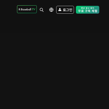
로그인
Free Trial - Sk