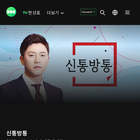
편성표
더보기
신통방통