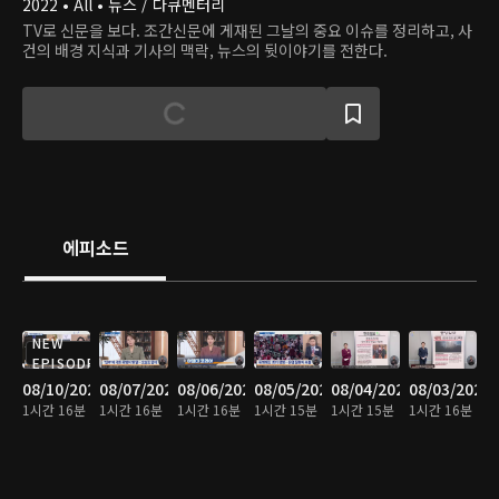
2022 • All • 뉴스 / 다큐멘터리
TV로 신문을 보다. 조간신문에 게재된 그날의 중요 이슈를 정리하고, 사
건의 배경 지식과 기사의 맥락, 뉴스의 뒷이야기를 전한다.
에피소드
NEW
EPISODE
08/10/2026
08/07/2026
08/06/2026
08/05/2026
08/04/2026
08/03/2026
1시간 16분
1시간 16분
1시간 16분
1시간 15분
1시간 15분
1시간 16분