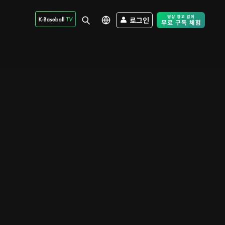
로그인
Free Trial - Sk