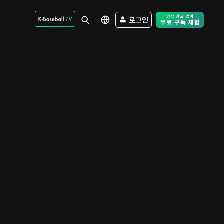
로그인
Free Trial - Sk