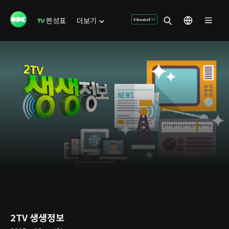
편성표
더보기
2TV 생생정보