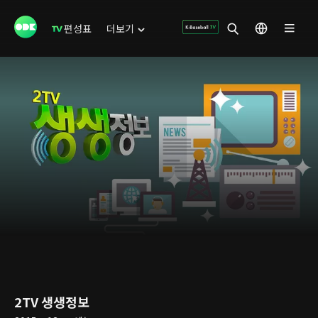
편성표
더보기
2TV 생생정보