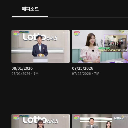
에피소드
08/01/2026
07/25/2026
08/01/2026 • 7분
07/25/2026 • 7분