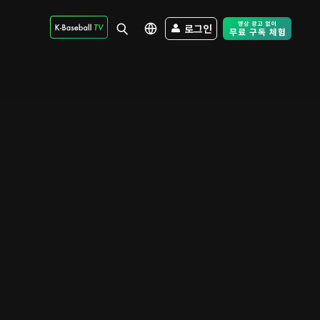
로그인
Free Trial - Sk