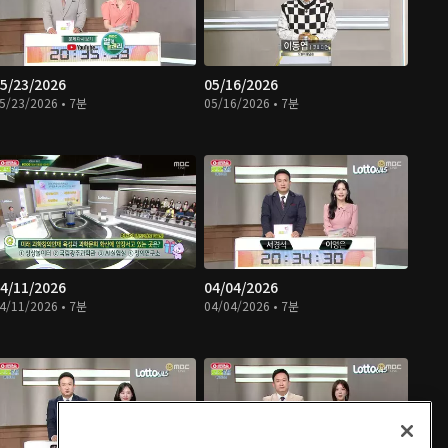
5/23/2026
05/16/2026
5/23/2026 • 7분
05/16/2026 • 7분
4/11/2026
04/04/2026
4/11/2026 • 7분
04/04/2026 • 7분