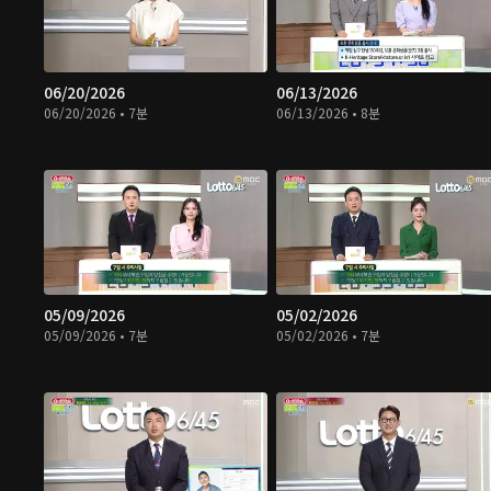
06/20/2026
06/13/2026
06/20/2026 • 7분
06/13/2026 • 8분
05/09/2026
05/02/2026
05/09/2026 • 7분
05/02/2026 • 7분