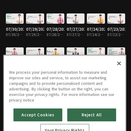
07/30/2026
07/29/2026
07/28/2026
07/27/2026
07/24/2026
07/23/2026
07/30/2026 • 10분
07/29/2026 • 10분
07/28/2026 • 10분
07/27/2026 • 10분
07/24/2026 • 10분
07/23/2026 • 10분
07/22/2026
07/21/2026
07/20/2026
07/17/2026
07/16/2026
07/15/2026
07/22/2026 • 10분
07/21/2026 • 10분
07/20/2026 • 10분
07/17/2026 • 10분
07/16/2026 • 10분
07/15/2026 • 10분
We process your personal information to measure and
improve our sites and service, to assist our marketing
campaigns and to provide personalised content and
advertising. By clicking the button on the right, you can
exercise your privacy rights. For more information see our
07/14/2026
07/13/2026
07/10/2026
07/09/2026
07/08/2026
07/07/2026
privacy notice
07/14/2026 • 10분
07/13/2026 • 10분
07/10/2026 • 10분
07/09/2026 • 10분
07/08/2026 • 10분
07/07/2026 • 10분
Accept Cookies
Reject All
07/06/2026
07/03/2026
07/02/2026
07/01/2026
06/30/2026
06/29/2026
Your Privacy Rights