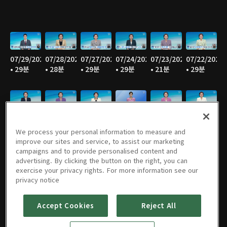
07/29/2026
07/28/2026
07/27/2026
07/24/2026
07/23/2026
07/22/2026
• 29분
• 28분
• 29분
• 29분
• 21분
• 29분
07/21/2026
07/20/2026
07/17/2026
07/16/2026
07/15/2026
07/14/2026
• 29분
• 28분
• 27분
• 29분
• 29분
• 29분
We process your personal information to measure and
improve our sites and service, to assist our marketing
campaigns and to provide personalised content and
advertising. By clicking the button on the right, you can
exercise your privacy rights. For more information see our
07/13/2026
07/10/2026
07/09/2026
07/08/2026
07/07/2026
07/06/2026
privacy notice
• 28분
• 29분
• 28분
• 29분
• 29분
• 29분
Accept Cookies
Reject All