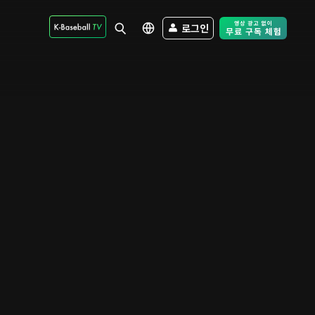
로그인
Free Trial - Sk