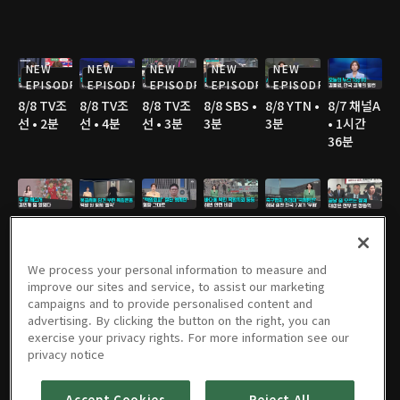
NEW
NEW
NEW
NEW
NEW
EPISODE
EPISODE
EPISODE
EPISODE
EPISODE
8/8 TV조
8/8 TV조
8/8 TV조
8/8 SBS •
8/8 YTN •
8/7 채널A
선 • 2분
선 • 4분
선 • 3분
3분
3분
• 1시간
36분
8/7 채널A
8/7 JTBC
8/7 JTBC
8/7 TV조
8/7 TV조
8/7 TV조
• 2분
• 3분
• 2분
선 • 2분
선 • 2분
선 • 3분
We process your personal information to measure and
improve our sites and service, to assist our marketing
campaigns and to provide personalised content and
advertising. By clicking the button on the right, you can
8/7 TV조
8/7 YTN •
8/7 MBC
8/6 채널A
8/6 JTBC
8/6 채널A
exercise your privacy rights. For more information see our
선 • 3분
2분
• 3분
• 1시간
• 2분
• 1분
privacy notice
36분
Accept Cookies
Reject All