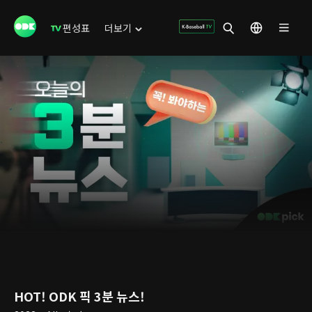
편성표
더보기
HOT! ODK 픽 3분 뉴스!