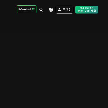
로그인
Free Trial - Sk