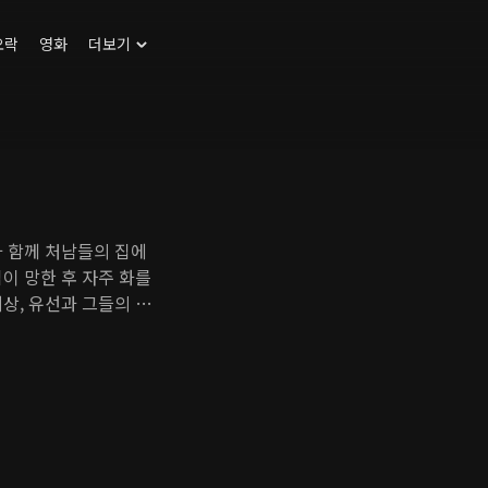
오락
영화
더보기
과 함께 처남들의 집에
이 망한 후 자주 화를
상, 유선과 그들의 아
옆집엔 고등학교 교사 하
있다. 지석, 하선, 줄리
족은 사건으로 가득한 일