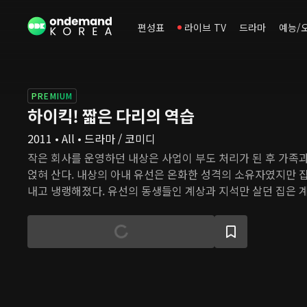
편성표
라이브 TV
드라마
예능/
PREMIUM
하이킥! 짧은 다리의 역습
2011 • All • 드라마 / 코미디
작은 회사를 운영하던 내상은 사업이 부도 처리가 된 후 가족
얹혀 산다. 내상의 아내 유선은 온화한 성격의 소유자였지만 집
내고 냉랭해졌다. 유선의 동생들인 계상과 지석만 살던 집은 계
들 종석, 딸 수정까지 함께 살면서 북적거린다. 한편 그들의 
선과 조카 지원, 후배 진희, 하선의 직장 동료인 줄리앤이 살고 
앤이 일하는 학교에 종석, 수정, 지원이 다니게 되면서 두 가
상을 이어간다.