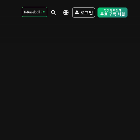
로그인
Free Trial - Sk