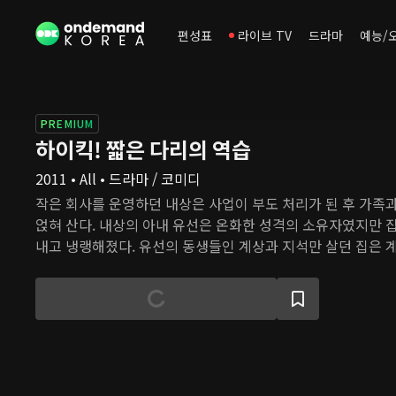
편성표
라이브 TV
드라마
예능/
PREMIUM
하이킥! 짧은 다리의 역습
2011 • All • 드라마 / 코미디
작은 회사를 운영하던 내상은 사업이 부도 처리가 된 후 가족
얹혀 산다. 내상의 아내 유선은 온화한 성격의 소유자였지만 집
내고 냉랭해졌다. 유선의 동생들인 계상과 지석만 살던 집은 계
들 종석, 딸 수정까지 함께 살면서 북적거린다. 한편 그들의 
선과 조카 지원, 후배 진희, 하선의 직장 동료인 줄리앤이 살고 
앤이 일하는 학교에 종석, 수정, 지원이 다니게 되면서 두 가
상을 이어간다.