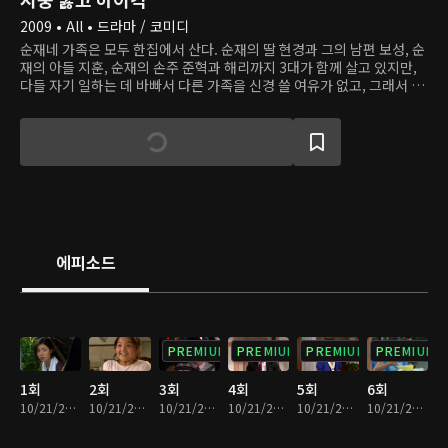
2009 • All • 드라마 / 코미디
순재네 가족은 모두 한집에서 산다. 순재의 딸 현경과 그의 남편 보성, 순
재의 아들 지훈, 순재의 손주 준혁과 해리까지 3대가 함께 살고 있지만,
다들 자기 일하는 데 바빠서 다른 가족을 신경 쓸 여유가 없고, 그래서 사
이가 끈끈한 편은 아니다. 반면 옆집 자옥네 가족은 혈연으로 이어지진
않았지만 사이가 정말 좋다. 자옥의 집에는 준혁의 과외선생 정음과 줄리
엔, 인나, 광수 등이 함께 산다. 어느 날, 시골에서 세경과 신애 자매가 상
경하고, 세경이 순재네 가정부가 되면서, 가족들의 평범한 삶에 잔잔한
변화가 시작된다.
에피소드
PREMIUM
PREMIUM
PREMIUM
PREMIUM
1회
2회
3회
4회
5회
6회
10/21/2022 • 26분
10/21/2022 • 26분
10/21/2022 • 24분
10/21/2022 • 24분
10/21/2022 • 25분
10/21/2022 • 23분