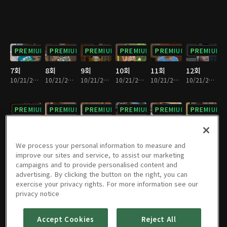
PREMIUM
PREMIUM
PREMIUM
PREMIUM
PREMIUM
PREMIUM
7회
8회
9회
10회
11회
12회
10/21/2022 • 23분
10/21/2022 • 23분
10/21/2022 • 22분
10/21/2022 • 23분
10/21/2022 • 25분
10/21/2022 • 24분
PREMIUM
PREMIUM
PREMIUM
PREMIUM
PREMIUM
PREMIUM
13회
14회
15회
16회
17회
18회
10/21/2022 • 23분
10/21/2022 • 23분
10/21/2022 • 23분
10/21/2022 • 23분
10/21/2022 • 23분
10/21/2022 • 23분
We process your personal information to measure and
improve our sites and service, to assist our marketing
campaigns and to provide personalised content and
PREMIUM
PREMIUM
PREMIUM
PREMIUM
PREMIUM
PREMIUM
advertising. By clicking the button on the right, you can
exercise your privacy rights. For more information see our
19회
20회
21회
22회
23회
24회
privacy notice
10/21/2022 • 23분
10/21/2022 • 23분
10/21/2022 • 23분
10/21/2022 • 23분
10/21/2022 • 23분
10/21/2022 • 23분
Accept Cookies
Reject All
PREMIUM
PREMIUM
PREMIUM
PREMIUM
PREMIUM
PREMIUM