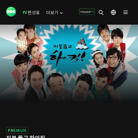
편성표
더보기
PREMIUM
지붕 뚫고 하이킥