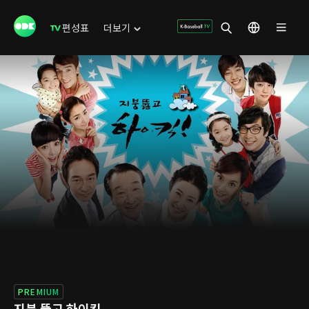
편성표
더보기
PREMIUM
지붕 뚫고 하이킥