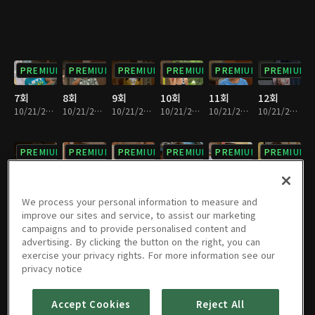
PREMIUM
PREMIUM
PREMIUM
PREMIUM
PREMIUM
PREMIUM
7회
8회
9회
10회
11회
12회
10/21/2022 • 23분
10/21/2022 • 23분
10/21/2022 • 22분
10/21/2022 • 23분
10/21/2022 • 25분
10/21/2022 • 24분
PREMIUM
PREMIUM
PREMIUM
PREMIUM
PREMIUM
PREMIUM
13회
14회
15회
16회
17회
18회
10/21/2022 • 23분
10/21/2022 • 23분
10/21/2022 • 23분
10/21/2022 • 23분
10/21/2022 • 23분
10/21/2022 • 23분
We process your personal information to measure and
improve our sites and service, to assist our marketing
campaigns and to provide personalised content and
PREMIUM
PREMIUM
PREMIUM
PREMIUM
PREMIUM
PREMIUM
advertising. By clicking the button on the right, you can
exercise your privacy rights. For more information see our
19회
20회
21회
22회
23회
24회
privacy notice
10/21/2022 • 23분
10/21/2022 • 23분
10/21/2022 • 23분
10/21/2022 • 23분
10/21/2022 • 23분
10/21/2022 • 23분
Accept Cookies
Reject All
PREMIUM
PREMIUM
PREMIUM
PREMIUM
PREMIUM
PREMIUM