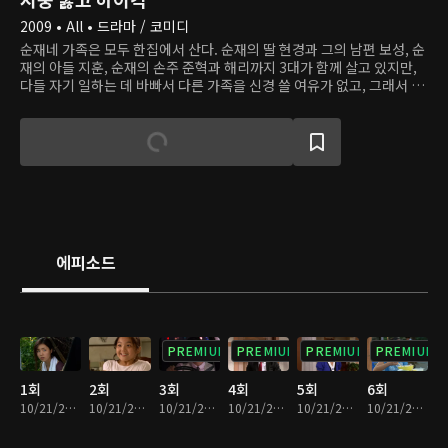
2009 • All • 드라마 / 코미디
순재네 가족은 모두 한집에서 산다. 순재의 딸 현경과 그의 남편 보성, 순
재의 아들 지훈, 순재의 손주 준혁과 해리까지 3대가 함께 살고 있지만,
다들 자기 일하는 데 바빠서 다른 가족을 신경 쓸 여유가 없고, 그래서 사
이가 끈끈한 편은 아니다. 반면 옆집 자옥네 가족은 혈연으로 이어지진
않았지만 사이가 정말 좋다. 자옥의 집에는 준혁의 과외선생 정음과 줄리
엔, 인나, 광수 등이 함께 산다. 어느 날, 시골에서 세경과 신애 자매가 상
경하고, 세경이 순재네 가정부가 되면서, 가족들의 평범한 삶에 잔잔한
변화가 시작된다.
에피소드
PREMIUM
PREMIUM
PREMIUM
PREMIUM
1회
2회
3회
4회
5회
6회
10/21/2022 • 26분
10/21/2022 • 26분
10/21/2022 • 24분
10/21/2022 • 24분
10/21/2022 • 25분
10/21/2022 • 23분