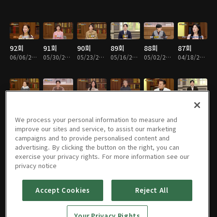
92회
91회
90회
89회
88회
87회
06/06/2026 • 38분
05/30/2026 • 38분
05/23/2026 • 38분
05/16/2026 • 38분
05/02/2026 • 38분
04/18/2026 • 38분
86회
85회
84회
83회
82회
81회
04/11/2026 • 38분
03/28/2026 • 38분
03/21/2026 • 38분
03/19/2026 • 38분
03/07/2026 • 38분
02/28/2026 • 38분
We process your personal information to measure and
improve our sites and service, to assist our marketing
campaigns and to provide personalised content and
advertising. By clicking the button on the right, you can
exercise your privacy rights. For more information see our
80회
79회
78회
77회
76회
75회
privacy notice
02/21/2026 • 38분
02/14/2026 • 38분
02/07/2026 • 38분
01/30/2026 • 38분
01/23/2026 • 38분
01/16/2026 • 38분
Accept Cookies
Reject All
74회
73회
72회
71회
70회
69회
Your Privacy Rights