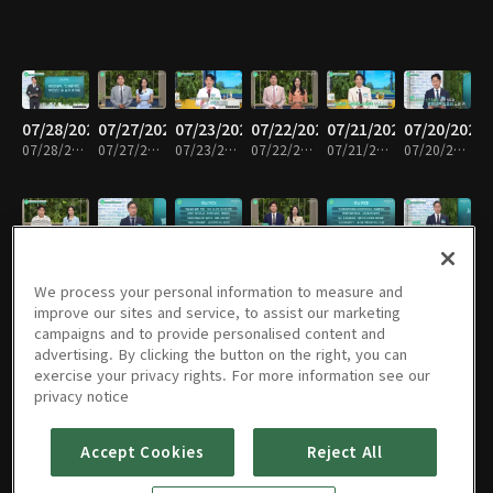
07/28/2026
07/27/2026
07/23/2026
07/22/2026
07/21/2026
07/20/2026
07/28/2026 • 42분
07/27/2026 • 42분
07/23/2026 • 42분
07/22/2026 • 42분
07/21/2026 • 42분
07/20/2026 • 42분
07/16/2026
07/15/2026
07/14/2026
07/13/2026
07/09/2026
07/08/2026
07/16/2026 • 42분
07/15/2026 • 43분
07/14/2026 • 42분
07/13/2026 • 42분
07/09/2026 • 42분
07/08/2026 • 43분
We process your personal information to measure and
improve our sites and service, to assist our marketing
campaigns and to provide personalised content and
advertising. By clicking the button on the right, you can
exercise your privacy rights. For more information see our
07/07/2026
07/06/2026
07/02/2026
07/01/2026
06/30/2026
06/29/2026
privacy notice
07/07/2026 • 42분
07/06/2026 • 42분
07/02/2026 • 43분
07/01/2026 • 43분
06/30/2026 • 42분
06/29/2026 • 42분
Accept Cookies
Reject All