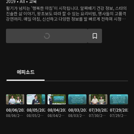
2019 • All • 교육
활기가 넘치는 '행복한 아침'이 시작됩니다. 알짜배기 건강 정보, 스타의
진솔한 삶 이야기, 왕초보도 따라 할 수 있는 요리비법, 명사들의 고품격
강연까지. 매일 아침, 신선하고 다양한 정보를 발 빠르게 전하며 시청자
들과 공감하는 '본격 생활 정보 프로그램'
에피소드
08/06/2026
08/05/2026
08/04/2026
08/03/2026
07/30/2026
07/29/2026
08/06/2026 • 43분
08/05/2026 • 43분
08/04/2026 • 42분
08/03/2026 • 42분
07/30/2026 • 42분
07/29/2026 • 42분