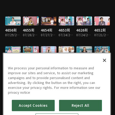
4656회
4655회
4654회
4653회
4626회
4652회
07/29/2026 • 46분
07/28/2026 • 46분
07/27/2026 • 46분
07/24/2026 • 46분
07/24/2026 • 46분
07/21/2026 • 46분
4651회
4650회
4649회
4648회
4647회
4646회
07/20/2026 • 46분
07/16/2026 • 46분
07/15/2026 • 46분
07/14/2026 • 46분
07/13/2026 • 46분
07/10/2026 • 46분
We process your personal information to measure and
improve our sites and service, to assist our marketing
campaigns and to provide personalised content and
advertising. By clicking the button on the right, you can
exercise your privacy rights. For more information see our
4645회
4618회
4644회
4643회
4642회
4641회
privacy notice
07/09/2026 • 46분
07/09/2026 • 46분
07/08/2026 • 46분
07/07/2026 • 46분
07/06/2026 • 46분
07/03/2026 • 46분
Accept Cookies
Reject All