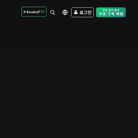
로그인
Free Trial - Sk