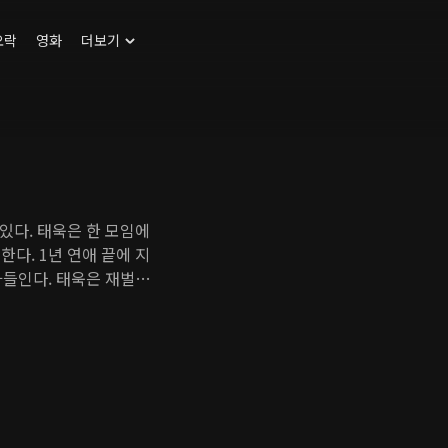
오락
영화
더보기
있다. 태욱은 한 모임에
한다. 1년 연애 끝에 지
아들인다. 태욱은 재벌가
인다. 하지만 시댁 식
고 여행을 떠난다. 제주
와 두 남자의 파란만장