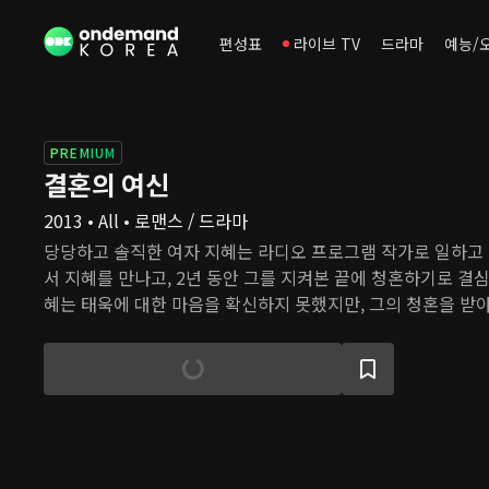
편성표
라이브 TV
드라마
예능/
PREMIUM
결혼의 여신
2013 • All • 로맨스 / 드라마
당당하고 솔직한 여자 지혜는 라디오 프로그램 작가로 일하고 
서 지혜를 만나고, 2년 동안 그를 지켜본 끝에 청혼하기로 결심
혜는 태욱에 대한 마음을 확신하지 못했지만, 그의 청혼을 받
후계자이지만 아버지의 반대를 무릅쓰고 지혜와 결혼을 밀어붙
구들의 압박을 견딜 수 없었던 지혜는 태욱에게 파혼을 통보하
도로 향한 지혜가 그곳에서 현우를 만나 사랑에 빠지면서 지혜
한 미래가 시작된다.