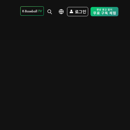
로그인
Free Trial - Sk