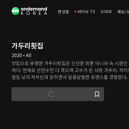
편성표
라이브 TV
드라마
예능/
가두리횟집
2020 • All
맛집으로 유명한 가두리횟집은 신선한 회뿐 아니라 속 시원인
하다. 연애로 산전수전 다 겪으며 고수가 된 사장 가두리. 하
옆집 남자 차우빈과 얽히면서 달콤살벌한 로맨스를 경험한다.