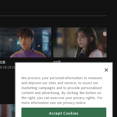
05회
06회
0/18/2025 • 18분
10/19/2025 • 20분
We process your personal information to measure
and improve our sites and service, to assist our
marketing campaigns and to provide personalised
content and advertising. By clicking the button on
the right, you can exercise your privacy rights. For
more information see our privacy notice
Accept Cookies