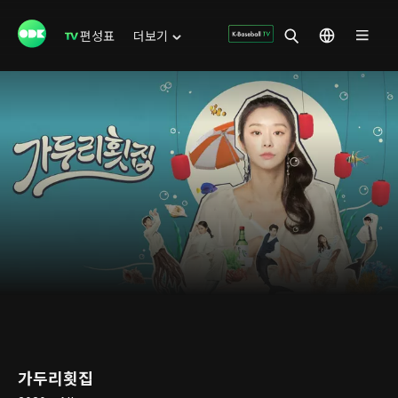
편성표
더보기
가두리횟집