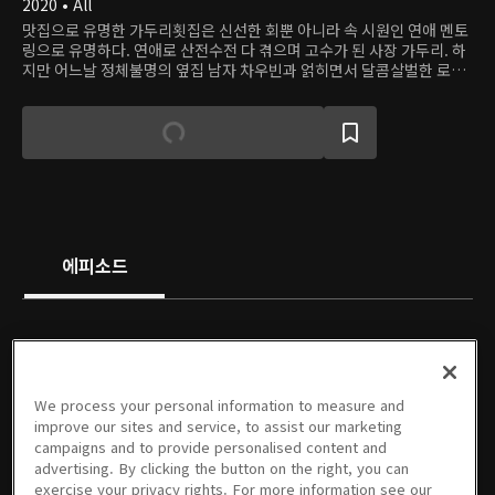
2020 • All
맛집으로 유명한 가두리횟집은 신선한 회뿐 아니라 속 시원인 연애 멘토
링으로 유명하다. 연애로 산전수전 다 겪으며 고수가 된 사장 가두리. 하
지만 어느날 정체불명의 옆집 남자 차우빈과 얽히면서 달콤살벌한 로맨
스를 경험한다.
에피소드
We process your personal information to measure and
01회
02회
03회
04회
05회
06회
improve our sites and service, to assist our marketing
10/04/2025 • 19분
10/05/2025 • 17분
10/11/2025 • 16분
10/12/2025 • 18분
10/18/2025 • 18분
10/19/2025 • 20분
campaigns and to provide personalised content and
advertising. By clicking the button on the right, you can
exercise your privacy rights. For more information see our